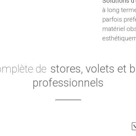
Solutions d'
à long terme 
parfois pré
matériel ob
esthétiquem
stores, volets et b
mplète de
professionnels