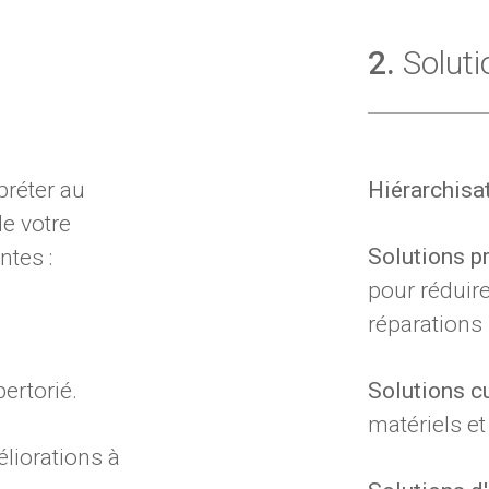
2.
Soluti
préter au
Hiérarchisat
e votre
Solutions pr
tes :
pour réduire
réparations 
pertorié.
Solutions cu
matériels et
liorations à