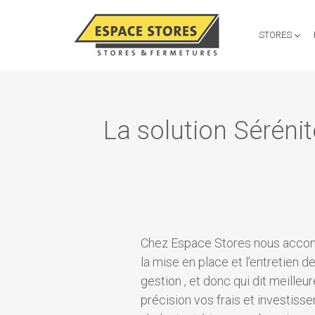
STORES
Aller
au
contenu
La solution Séréni
principal
Chez Espace Stores nous accompa
la mise en place et l’entretien 
gestion , et donc qui dit meille
précision vos frais et investis