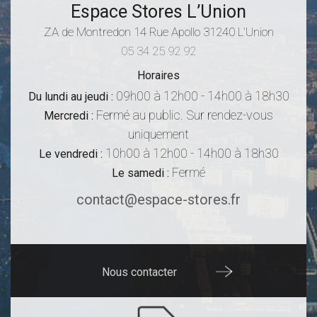
Espace Stores L’Union
ZA de Montredon
14 Rue Apollo
31240
L’Union
05 34 25 92 92
Horaires
09h00 à 12h00 - 14h00 à 18h30
Du lundi au jeudi :
Fermé au public. Sur rendez-vous
Mercredi :
uniquement
10h00 à 12h00 - 14h00 à 18h30
Le vendredi :
Fermé
Le samedi :
contact@espace-stores.fr
Nous contacter